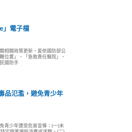
e」電子檔
關相關政策更新，爰依國防部公
難位置」、「急救責任醫院」、
民國防手
毒品氾濫，避免青少年
免青少年遭受危害宣導：(一)未
特定營業場所消費或求職。(二)