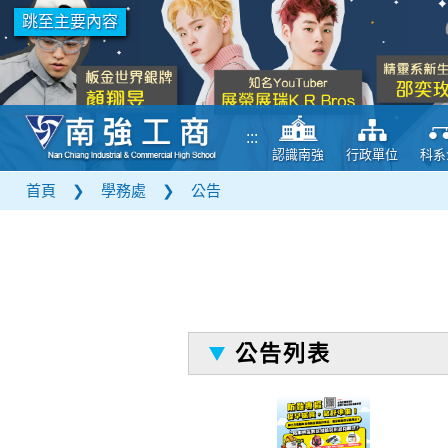
跳至主要內容
:::
認識南強
行政單位
科系
首頁
❯
學務處
❯
公告
公告列表