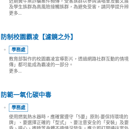
近期黃牛票詐騙案件頻傳，受害族群以參與演唱會及藝文展
及學生族群為高風險接觸族群，為避免受害，請同學提升辨
更多...
防制校園霸凌【濾鏡之外】
⚬
學務處
教育部製作的校園霸凌宣導影片，透過網路社群互動的情境
傳」都可能成為霸凌的一部分。
更多...
防範一氧化碳中毒
⚬
學務處
使用燃氣熱水器時，應確實遵守「5要」原則-要保持環境
牌」、要選擇正確的「型式」、要注意安全的「安裝」及要
昏、噁心、嗜睡等身體不適情況發生，應立即打開通往室外