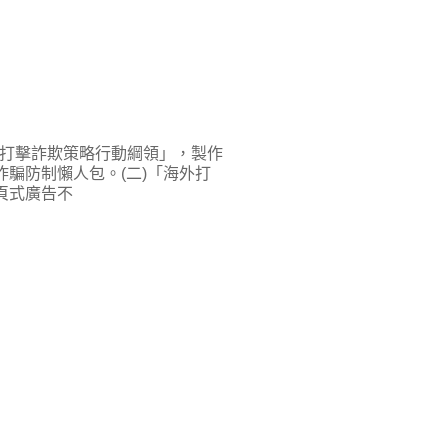
打擊詐欺策略行動綱領」，製作
詐騙防制懶人包。(二)「海外打
頁式廣告不