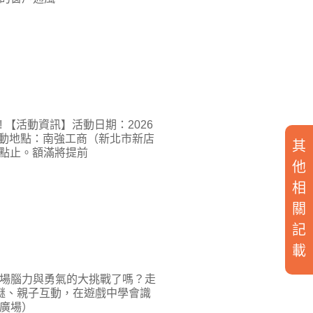
【活動資訊】活動日期：2026
到)活動地點：南強工商（新北市新店
其
2點止。額滿將提前
他
相
關
記
載
場腦力與勇氣的大挑戰了嗎？走
謎、親子互動，在遊戲中學會識
廣場）