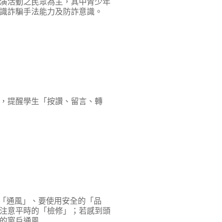
演活動之民眾為主，其中青少年
識詐騙手法能力及防詐意識。
，提醒學生「按讚、留言、轉
的「通風」、要使用安全的「品
注意平時的「檢修」；若感到頭
的窗戶通風