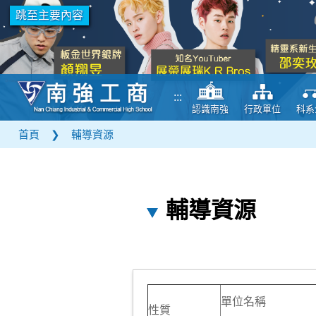
跳至主要內容
:::
認識南強
行政單位
科系
首頁
❯
輔導資源
輔導資源
單位名稱
性質