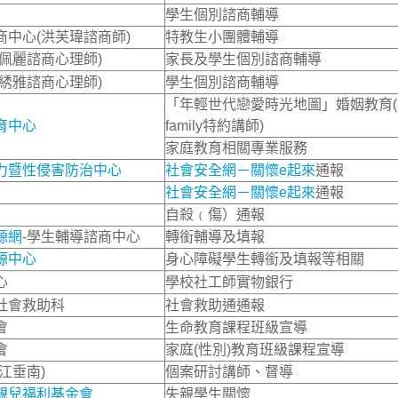
學生個別諮商輔導
中心(洪芙瑋諮商師)
特教生小團體輔導
鄔佩麗諮商心理師)
家長及學生個別諮商輔導
綉雅諮商心理師)
學生個別諮商輔導
「年輕世代戀愛時光地圖」婚姻教育(i
育中心
family特約講師)
家庭教育相關專業服務
力暨性侵害防治中心
社會安全網－關懷e起來
通報
社會安全網－關懷e起來
通報
自殺﹙傷）通報
源網
-學生輔導諮商中心
轉銜輔導及填報
源中心
身心障礙學生轉銜及填報等相關
心
學校社工師實物銀行
社會救助科
社會救助通通報
會
生命教育課程班級宣導
會
家庭(性別)教育班級課程宣導
江垂南)
個案研討講師、督導
親兒福利基金會
失親學生關懷