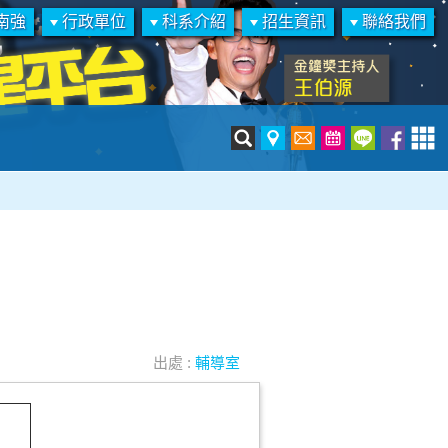
南強
行政單位
科系介紹
招生資訊
聯絡我們
出處 :
輔導室