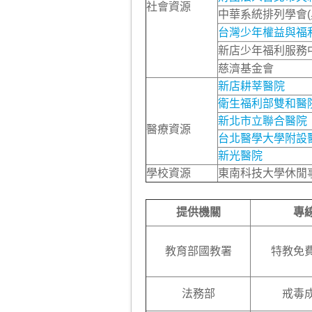
社會資源
中華系統排列學會(
台灣少年權益與福
新店少年福利服務
慈濟基金會
新店耕莘醫院
衛生福利部雙和醫
新北市立聯合醫院
醫療資源
台北醫學大學附設
新光醫院
學校資源
東南科技大學休閒
提供機關
專
教育部國教署
特教免
法務部
戒毒