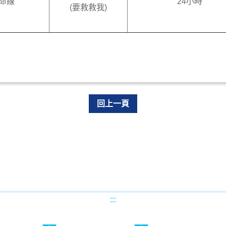
命線
24小時
(要救救我)
回上一頁
:::