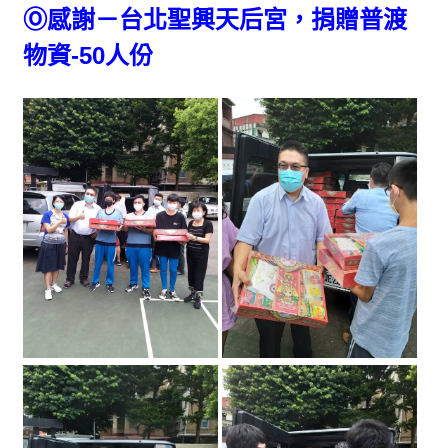
Ⓞ感謝－台北聖興天后宮，捐贈普渡
物資
-
50人份