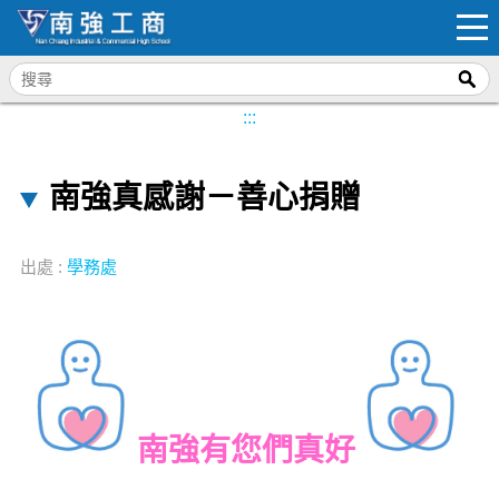
:::
南強真感謝－善心捐贈
出處 :
學務處
南強有您們真好