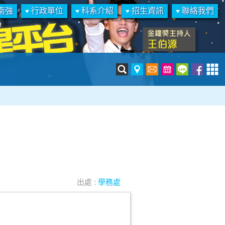
南強
行政單位
科系介紹
招生資訊
聯絡我們
出處 :
學務處