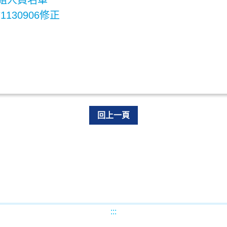
小組人員名單
30906修正
回上一頁
:::