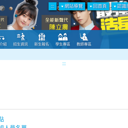
:::
網站導覽
回首頁
認識
介紹
招生資訊
新生報名
學生專區
教師專區
:::
團
點