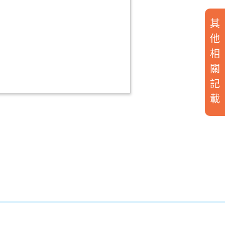
其
他
相
關
記
載