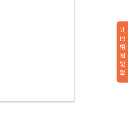
其
他
相
關
記
載