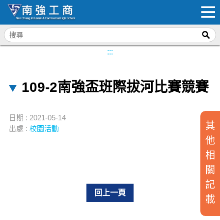
:::
109-2南強盃班際拔河比賽競賽
日期 : 2021-05-14
其
出處 :
校園活動
他
相
關
記
回上一頁
載