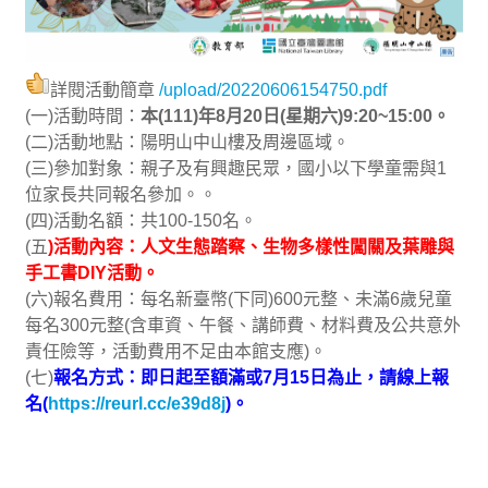
詳閱活動簡章
/upload/20220606154750.pdf
(一)活動時間：
本(111)年8月20日(星期六)9:20~15:00。
(二)活動地點：陽明山中山樓及周邊區域。
(三)參加對象：親子及有興趣民眾，國小以下學童需與1
位家長共同報名參加。。
(四)活動名額：共100-150名。
(五
)活動內容：人文生態踏察、生物多樣性闖關及葉雕與
手工書DIY活動。
(六)報名費用：每名新臺幣(下同)600元整、未滿6歲兒童
每名300元整(含車資、午餐、講師費、材料費及公共意外
責任險等，活動費用不足由本館支應)。
(七)
報名方式：即日起至額滿或7月15日為止，請線上報
名(
https://reurl.cc/e39d8j
)。