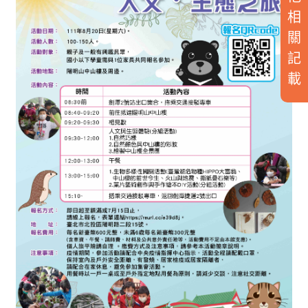
相
關
記
載