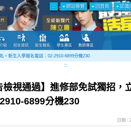
:::
網站導覽
回首頁
認識
介紹
招生資訊
新生報名
學生專區
教師專區
入學報名電話：02-2910-6899分機230
:::
告檢視通過】進修部免試獨招，
910-6899分機230
日期 : 