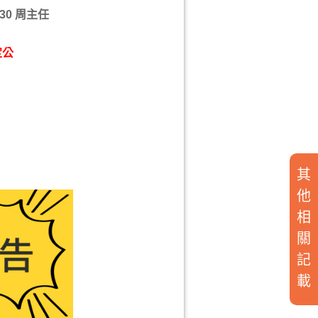
30 周主任
定公
其
他
相
關
記
載