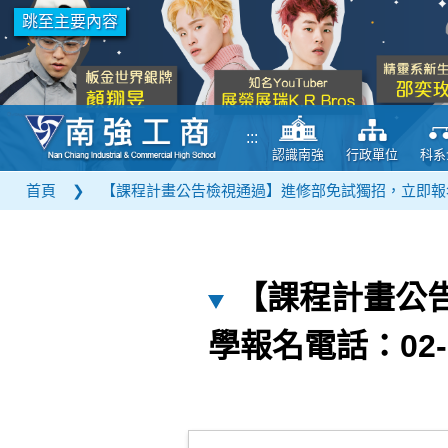
跳至主要內容
:::
認識南強
行政單位
科系
首頁
❯
【課程計畫公告檢視通過】進修部免試獨招，立即報名。新生
【課程計畫公
學報名電話：02-2