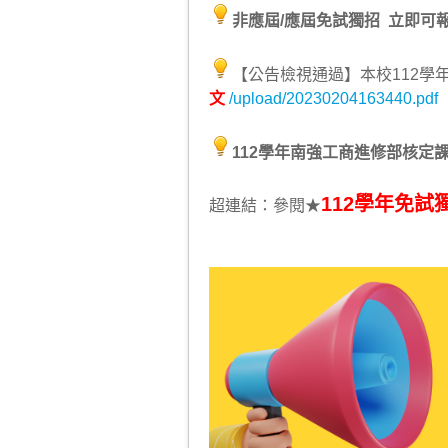
非應屆/應屆免試獨招 立即可
【公告檢視通過】本校112
文
/upload/20230204163440.pdf
112學年南強工商進修部核定
112學年免試
超連結：參閱★