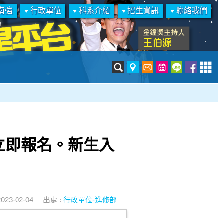
南強
行政單位
科系介紹
招生資訊
聯絡我們
立即報名。新生入
2023-02-04
出處 :
行政單位-進修部